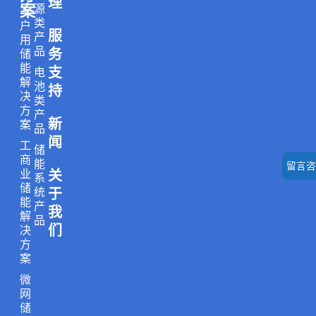
i
a
n
i
o
理
案
源
n
c
s
k
u
类
户
服
k
e
t
t
t
产
用
品
务
储
e
b
a
o
u
能
支
电
d
o
g
k
b
解
池
持
i
o
r
e
决
类
方
产
n
k
a
新
案
品
m
闻
工
储
商
能
留言咨
业
关
系
储
统
于
能
产
我
解
品
们
决
方
案
微
网
储