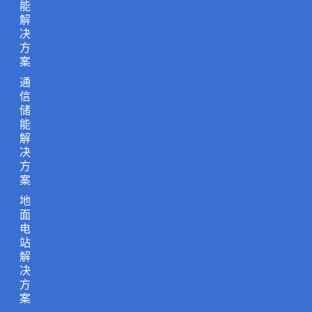
能
解
决
方
案
通
信
储
能
解
决
方
案
地
面
电
站
解
决
方
案