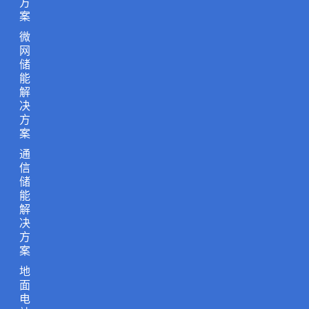
方
案
微
网
储
能
解
决
方
案
通
信
储
能
解
决
方
案
地
面
电