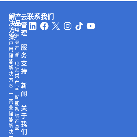
解
产
联系我们
云
L
F
I
T
Y
决
品
管
方
电
i
a
n
i
o
理
案
源
n
c
s
k
u
类
户
服
k
e
t
t
t
产
用
品
务
储
e
b
a
o
u
能
支
电
d
o
g
k
b
解
池
持
i
o
r
e
决
类
方
产
n
k
a
新
案
品
m
闻
工
储
商
能
业
关
系
储
统
于
能
产
我
解
品
们
决