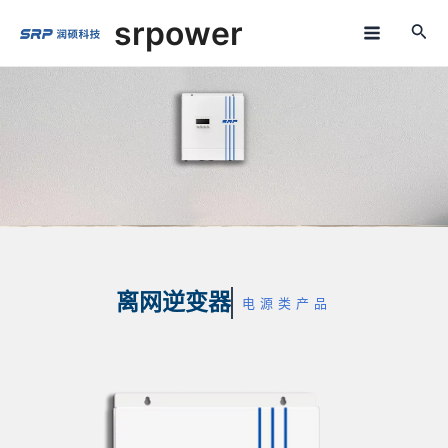
跳
M
srpower
至
a
内
容
i
n
M
e
n
u
离网逆变器
电源类产品