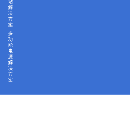
站
解
决
方
案
多
功
能
电
源
解
决
方
案