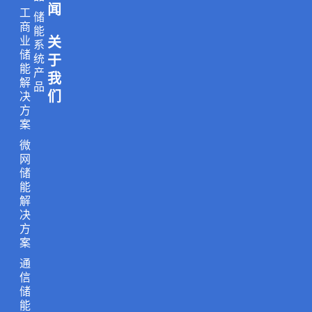
m
闻
工
储
商
能
业
关
系
储
统
于
能
产
我
解
品
们
决
方
案
微
网
储
能
解
决
方
案
通
信
储
能