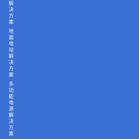
解
决
方
案
地
面
电
站
解
决
方
案
多
功
能
电
源
解
决
方
案