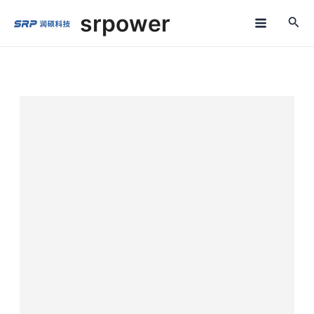
跳
M
srpower
至
a
内
容
i
n
M
e
n
u