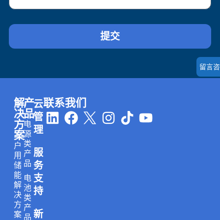
提交
留言咨
解
产
联系我们
云
L
F
I
T
Y
决
品
管
方
电
i
a
n
i
o
理
案
源
n
c
s
k
u
类
户
服
k
e
t
t
t
产
用
品
务
储
e
b
a
o
u
能
支
电
d
o
g
k
b
解
池
持
i
o
r
e
决
类
方
产
n
k
a
新
案
品