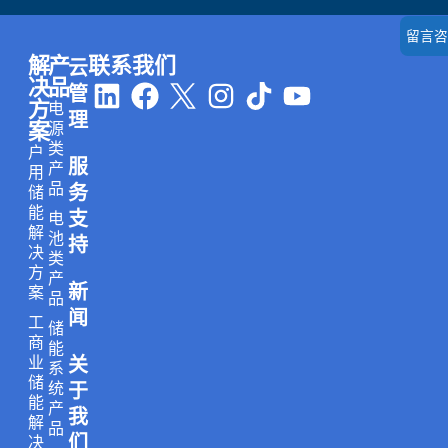
留言咨
解
产
联系我们
云
L
F
I
T
Y
决
品
管
方
电
i
a
n
i
o
理
案
源
n
c
s
k
u
类
户
服
k
e
t
t
t
产
用
品
务
储
e
b
a
o
u
能
支
电
d
o
g
k
b
解
池
持
i
o
r
e
决
类
方
产
n
k
a
新
案
品
m
闻
工
储
商
能
业
关
系
储
统
于
能
产
我
解
品
们
决