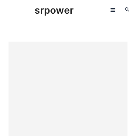
跳
M
srpower
至
a
内
容
i
n
M
e
n
u