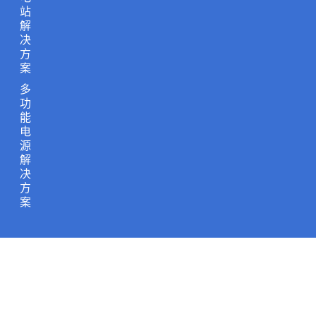
站
解
决
方
案
多
功
能
电
源
解
决
方
案