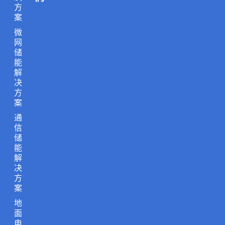
方
案
微
网
储
能
解
决
方
案
通
信
储
能
解
决
方
案
地
面
电