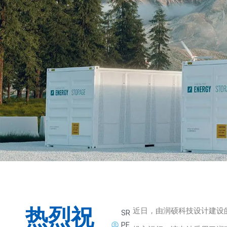
热烈祝
近日，由润硕科技设计建设
SR
PE