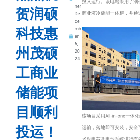
投入运行。该电站采用了润硕科
ner
贺润硕
商业液冷储能一体柜，并通
De
ce
科技惠
mb
er
6,
州茂硕
20
24
工商业
储能项
目顺利
该项目采用All-in-on
投运！
运输，落地即可安装，安全
术对电芯及电池系统进行有