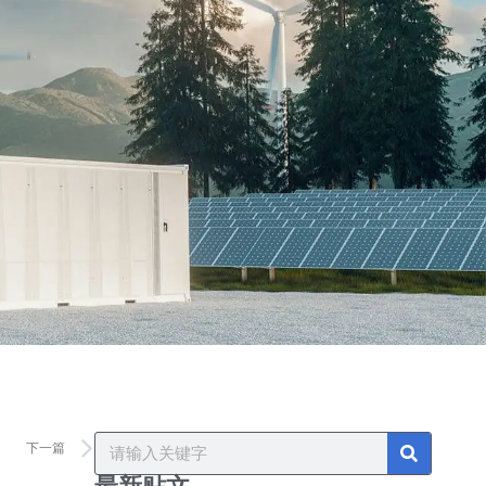
Next
S
Search
下一篇
e
a