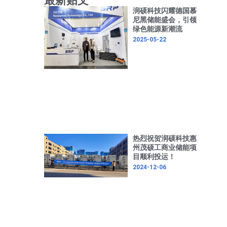
最新贴文
r
c
润硕科技闪耀德国慕
h
尼黑储能盛会，引领
绿色能源新潮流
2025-05-22
热烈祝贺润硕科技惠
州茂硕工商业储能项
目顺利投运！
2024-12-06