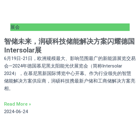
展会
智储未来，润硕科技储能解决方案闪耀德国
Intersolar展
6月19日-21日，欧洲规模最大、影响范围最广的新能源展览交易
会—2024年德国慕尼黑太阳能光伏展览会（简称Intersolar
2024），在慕尼黑新国际博览中心开幕。作为行业领先的智慧
储能解决方案供应商，润硕科技携最新户储和工商储解决方案亮
相。
Read More »
2024-06-24