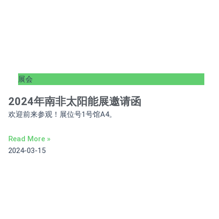
展会
2024年南非太阳能展邀请函
欢迎前来参观！展位号1号馆A4。
Read More »
2024-03-15