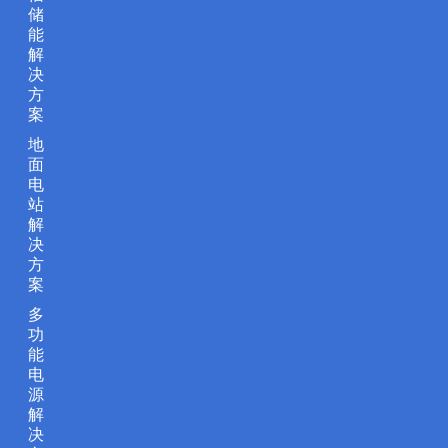
储
能
解
决
方
案
地
面
电
站
解
决
方
案
多
功
能
电
源
解
决