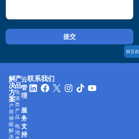
提交
留言咨
解
产
联系我们
云
L
F
I
T
Y
决
品
管
方
电
i
a
n
i
o
理
案
源
n
c
s
k
u
类
户
服
k
e
t
t
t
产
用
品
务
储
e
b
a
o
u
能
支
电
d
o
g
k
b
解
池
持
i
o
r
e
决
类