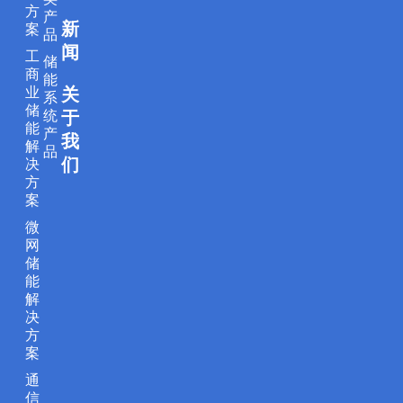
方
产
n
k
a
新
案
品
m
闻
工
储
商
能
业
关
系
储
统
于
能
产
我
解
品
们
决
方
案
微
网
储
能
解
决
方
案
通
信