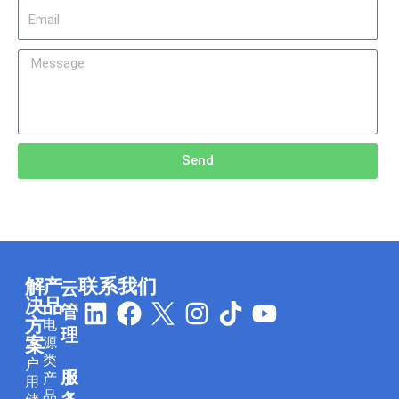
Email
Message
Send
解
产
联系我们
云
L
F
I
T
Y
决
品
管
方
电
i
a
n
i
o
理
案
源
n
c
s
k
u
类
户
服
k
e
t
t
t
产
用
品