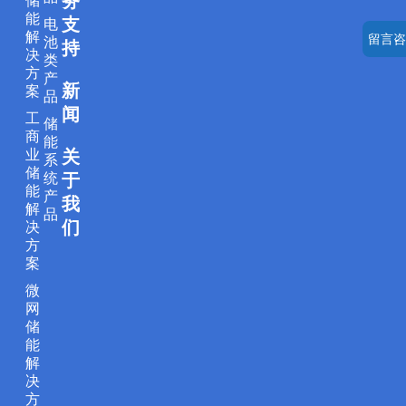
务
储
e
b
a
o
u
能
支
电
d
o
g
k
b
解
留言咨
池
持
i
o
r
e
决
类
方
产
n
k
a
新
案
品
m
闻
工
储
商
能
业
关
系
储
统
于
能
产
我
解
品
们
决
方
案
微
网
储
能
解
决
方