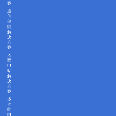
案
通
信
储
能
解
决
方
案
地
面
电
站
解
决
方
案
多
功
能
电