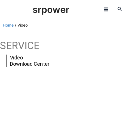
Skip
M
srpower
to
a
content
Home
/ Video
i
n
SERVICE
M
Video
e
Download Center
n
u