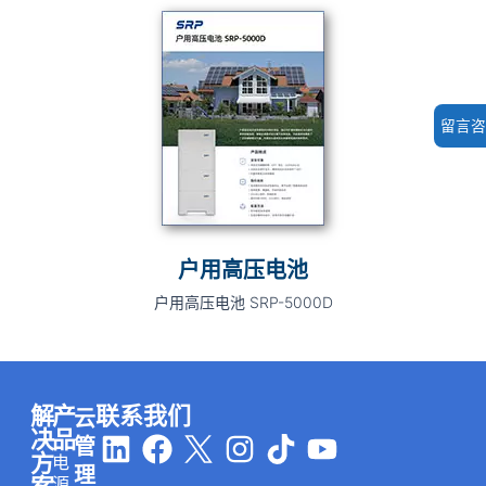
留言咨
户用高压电池
户用高压电池 SRP-5000D
解
产
联系我们
云
L
F
I
T
Y
决
品
管
方
电
i
a
n
i
o
理
源