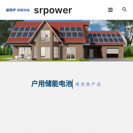
跳
M
srpower
至
a
内
容
i
n
M
e
n
u
户用储能电池
电池类产品