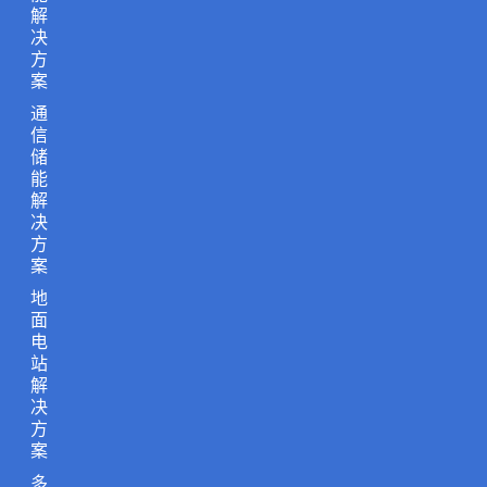
解
决
方
案
通
信
储
能
解
决
方
案
地
面
电
站
解
决
方
案
多