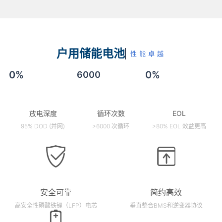
户用储能电池
性能卓越
0
%
0
%
6000
放电深度
循环次数
EOL
95% DOD (并网)
>6000 次循环
>80% EOL 效益更高
安全可靠
简约高效
高安全性磷酸铁锂（LFP）电芯
垂直整合BMS和逆变器协议