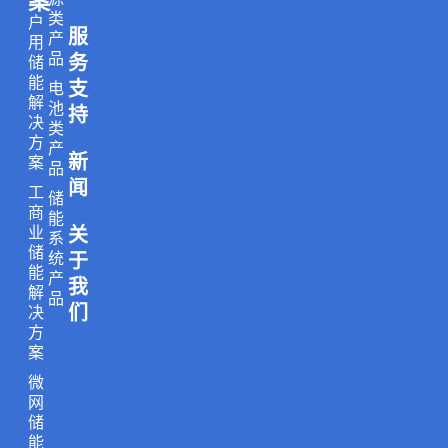
案
n
c
s
k
u
类
户
服
k
e
t
t
t
产
用
品
务
储
e
b
a
o
u
能
支
电
d
o
g
k
b
解
池
持
i
o
r
e
决
类
方
产
n
k
a
新
案
品
m
闻
工
储
商
能
业
关
系
储
统
于
能
产
我
解
品
们
决
方
案
微
网
储
能